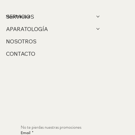
SERVICIOS
Menú Principal
APARATOLOGÍA
NOSOTROS
CONTACTO
No te pierdas nuestras promociones
Email
*